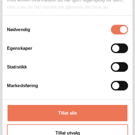
eller som de har samlet inn gjennom din bruk av
tjenestene deres.
Samtykkevalg
Nødvendig
TRYKKSAKER SOM GIR MENING
Egenskaper
Statistikk
Markedsføring
STORFORMAT
Tillat alle
Tillat utvalg