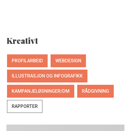
HJEM
SEND FORESPØRSEL
Kreativt
TJENESTER
PROFILARBEID
WEBDESIGN
VERKTØY
ILLUSTRASJON OG INFOGRAFIKK
KAMPANJELØSNINGER/DM
RÅDGIVNING
ARBEIDER
RAPPORTER
ANSATTE