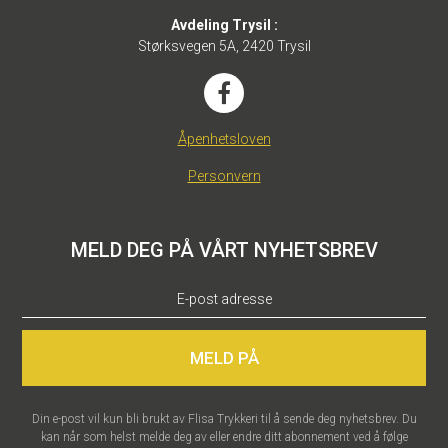
Avdeling Trysil :
Størksvegen 5A, 2420 Trysil
Åpenhetsloven
Personvern
MELD DEG PÅ VÅRT NYHETSBREV
MELD PÅ
Din e-post vil kun bli brukt av Flisa Trykkeri til å sende deg nyhetsbrev. Du
kan når som helst melde deg av eller endre ditt abonnement ved å følge