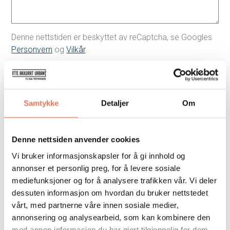
Denne nettstiden er beskyttet av reCaptcha, se Googles
Personvern
og
Vilkår
.
Tilbake
Samtykke
Detaljer
Om
Denne nettsiden anvender cookies
Vi bruker informasjonskapsler for å gi innhold og
Andre tjenester
annonser et personlig preg, for å levere sosiale
mediefunksjoner og for å analysere trafikken vår. Vi deler
dessuten informasjon om hvordan du bruker nettstedet
vårt, med partnerne våre innen sosiale medier,
annonsering og analysearbeid, som kan kombinere den
med annen informasjon du har gjort tilgjengelig for dem,