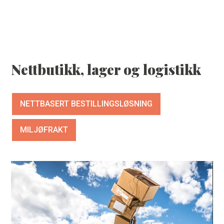
HJEM
SEND FORESPØRSEL
Nettbutikk, lager og logistikk
TJENESTER
NETTBASERT BESTILLINGSLØSNING
VERKTØY
MILJØFRAKT
ARBEIDER
ANSATTE