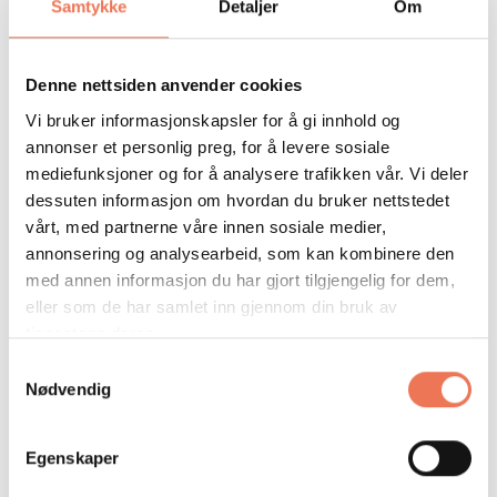
Samtykke
Detaljer
Om
Denne nettsiden anvender cookies
Vi bruker informasjonskapsler for å gi innhold og
annonser et personlig preg, for å levere sosiale
mediefunksjoner og for å analysere trafikken vår. Vi deler
Denne nettstiden er beskyttet av reCaptcha, se Googles
dessuten informasjon om hvordan du bruker nettstedet
Personvern
og
Vilkår
.
vårt, med partnerne våre innen sosiale medier,
annonsering og analysearbeid, som kan kombinere den
med annen informasjon du har gjort tilgjengelig for dem,
eller som de har samlet inn gjennom din bruk av
tjenestene deres.
Samtykkevalg
Nødvendig
Andre tjenester
Egenskaper