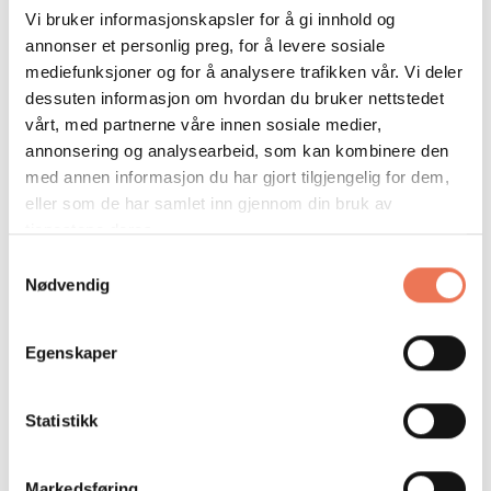
Områder som er under kontinuerlig risikovurdering er:
Vi bruker informasjonskapsler for å gi innhold og
annonser et personlig preg, for å levere sosiale
Bransjespesifikk risiko for tredjeparts produksjon
og arbeidsskader knyttet til kjemi, støy og
mediefunksjoner og for å analysere trafikken vår. Vi deler
løsemiddel (HMS) innen trykkeri- og merch-
dessuten informasjon om hvordan du bruker nettstedet
virksomhet.
vårt, med partnerne våre innen sosiale medier,
Bransjespesifikk risiko knyttet til lønn og
annonsering og analysearbeid, som kan kombinere den
arbeidsforhold i logistikkbransjen.
med annen informasjon du har gjort tilgjengelig for dem,
eller som de har samlet inn gjennom din bruk av
Flisa Trykkeri ønsker å fremme og samarbeide rundt
tjenestene deres.
arbeidet med åpenhet, og ønsker derfor å dele erfaringer
og kunnskap i egne bransjer med leverandører,
Samtykkevalg
samarbeidspartnere og allmennheten for øvrig. Vi ønsker
Nødvendig
å være en ressurs og en tilrettelegger for bærekraft i
verdikjeden.
Egenskaper
Alle henvendelser relatert til Åpenhetsloven kan rettes til
vår felles tjeneste:
konserntjenester@kilde.no
.
Statistikk
Markedsføring