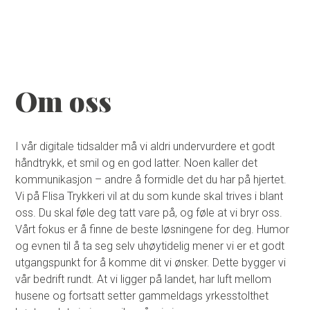
HJEM
SEND FORESPØRSEL
Om oss
TJENESTER
I vår digitale tidsalder må vi aldri undervurdere et godt
håndtrykk, et smil og en god latter. Noen kaller det
VERKTØY
kommunikasjon – andre å formidle det du har på hjertet.
Vi på Flisa Trykkeri vil at du som kunde skal trives i blant
oss. Du skal føle deg tatt vare på, og føle at vi bryr oss.
ARBEIDER
Vårt fokus er å finne de beste løsningene for deg. Humor
og evnen til å ta seg selv uhøytidelig mener vi er et godt
utgangspunkt for å komme dit vi ønsker. Dette bygger vi
ANSATTE
vår bedrift rundt. At vi ligger på landet, har luft mellom
husene og fortsatt setter gammeldags yrkesstolthet