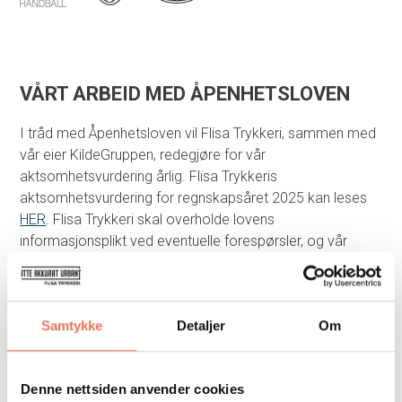
VÅRT ARBEID MED ÅPENHETSLOVEN
I tråd med Åpenhetsloven vil Flisa Trykkeri, sammen med
vår eier KildeGruppen, redegjøre for vår
aktsomhetsvurdering årlig. Flisa Trykkeris
aktsomhetsvurdering for regnskapsåret 2025 kan leses
HER
. Flisa Trykkeri skal overholde lovens
informasjonsplikt ved eventuelle forespørsler, og vår
målsetning er å besvare alle henvendelser innen én uke.
Flisa Trykkeri har ikke avdekket noen negative funn i vår
Samtykke
Detaljer
Om
leverandørvurdering, men er klar over at det i vår bransje
ligger mulig risiko på brudd av forhold omfattet av
Åpenhetsloven.
Denne nettsiden anvender cookies