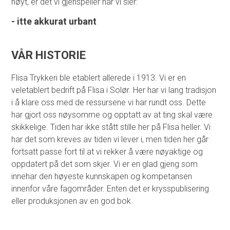
høyt, er det vi gjenspeiler når vi sier:
KONTAKT OSS
- itte akkurat urbant
OM OSS
VÅR HISTORIE
Flisa Trykkeri ble etablert allerede i 1913. Vi er en
BRUK OMATT
veletablert bedrift på Flisa i Solør. Her har vi lang tradisjon
i å klare oss med de ressursene vi har rundt oss. Dette
har gjort oss nøysomme og opptatt av at ting skal være
skikkelige. Tiden har ikke stått stille her på Flisa heller. Vi
har det som kreves av tiden vi lever i, men tiden her går
fortsatt passe fort til at vi rekker å være nøyaktige og
oppdatert på det som skjer. Vi er en glad gjeng som
innehar den høyeste kunnskapen og kompetansen
innenfor våre fagområder. Enten det er krysspublisering
eller produksjonen av en god bok.