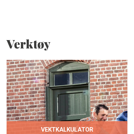
HJEM
SEND FORESPØRSEL
Verktøy
TJENESTER
VERKTØY
ARBEIDER
ANSATTE
VEKTKALKULATOR