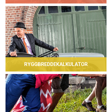
KONTAKT OSS
OM OSS
BRUK OMATT
RYGGBREDDEKALKULATOR