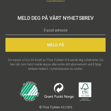
MELD DEG PÅ VÅRT NYHETSBREV
MELD PÅ
Din e-post vil kun bli brukt av Flisa Trykkeri til å sende deg nyhetsbrev. Du
kan når som helst melde deg av eller endre ditt abonnement ved å følge
lenkene nederst i nyhetsbrevene du mottar.
© Flisa Trykkeri AS
2026