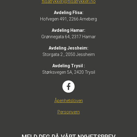
flisatrykkeri@flisatrykkeri.no
Avdeling Flisa:
Hofvegen 491, 2266 Arneberg
Avdeling Hamar:
Grønnegata 64, 2317 Hamar
Avdeling Jessheim:
Storgata 2 , 2050 Jessheim
Avdeling Trysil :
Størksvegen 5A, 2420 Trysil
Åpenhetsloven
Personvern
MELD DEG PÅ VÅRT NYHETSBREV