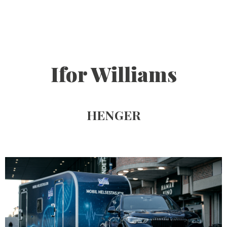
HJEM
SEND FORESPØRSEL
Ifor Williams
TJENESTER
HENGER
VERKTØY
ARBEIDER
ANSATTE